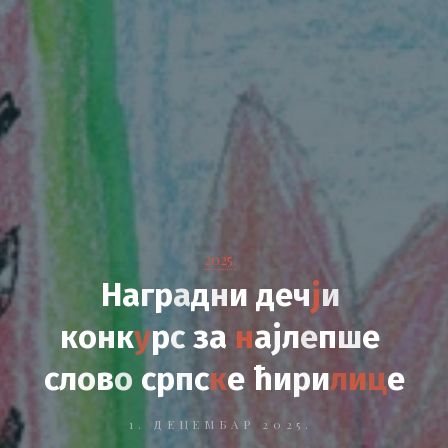
2025.
Н
а
г
р
а
д
н
и
д
е
ч
ј
и
к
о
н
к
у
р
с
з
а
н
а
ј
л
е
п
ш
е
с
л
о
в
о
с
р
п
с
к
е
ћ
и
р
и
л
и
ц
е
1. ДЕЦЕМБАР 2025.