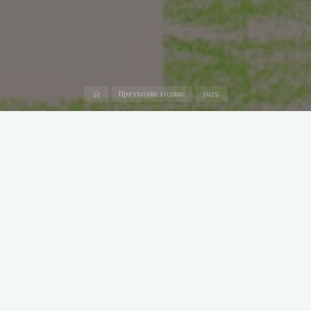
Home
Претходне године
2025.
Поводом манифестације Март ‒ месец српског језика, на
иницијативу Друштва за српски језик и књижевност
Србије, у нашој амбасади у Републици Замбији амбасадор
Јасна Зрновић организовала је наградни дечји конкурс за
најлепше слово српске ћирилице. Задатак наше деце, која
живе и школују се у Замбији, био је да изаберу ћирилично
слово које им је најлепше, илуструју га и украсе, и једном
реченицом образложе зашто је њихов избор пао баш на то
слово. Њихове цртеже прегледала је комисија састављена
од професора из Друштва за српски језик и књижевост