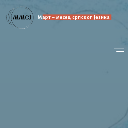
Skip
to
Март – месец српског језика
content