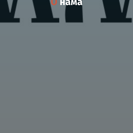
О
н
а
м
а