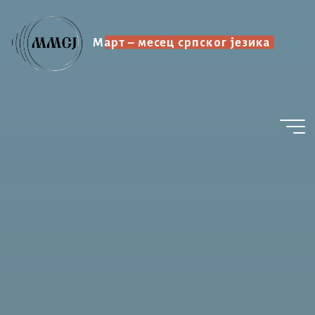
Skip
to
Март – месец српског језика
content